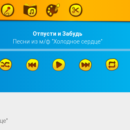
Отпусти и Забудь
Песни из м/ф "Холодное сердце"
це"