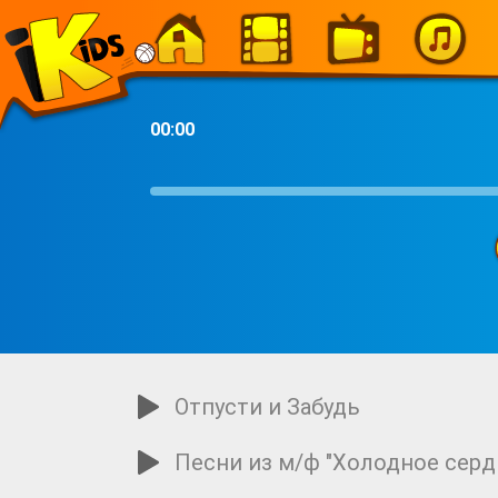
-
00:00
Отпусти и Забудь
Песни из м/ф "Холодное серд