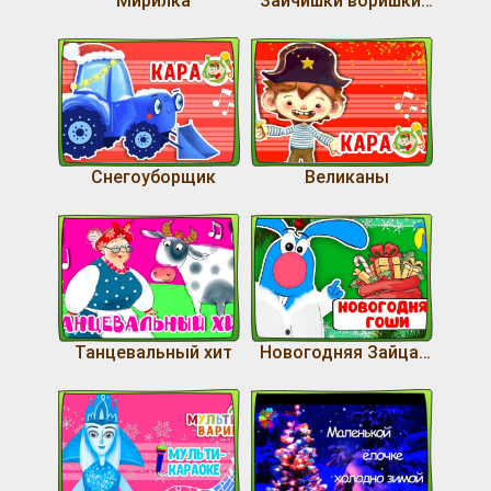
Снегоуборщик
Великаны
Танцевальный хит
Новогодняя Зайца Гоши