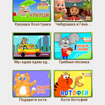
Кукушка Хохотушка
Чебурашка и Гена в гостях у Малыша | Песня про день рождения
Мы едем едем едем, в далёкие края. Песенка путешественников.
Грибная песенка
Подарите кота
Котя-Котофей