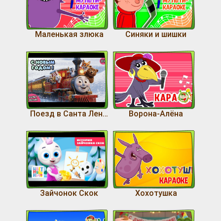
Маленькая злюка
Синяки и шишки
Поезд в Санта Ленд!
Ворона-Алёна
Зайчонок Скок
Хохотушка