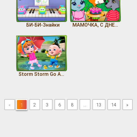
БИ-БИ-Знайки
МАМОЧКА, С ДНЕМ РОЖДЕНИЯ
Storm Storm Go Away | Rain Rain Go Away
Next
«
1
2
3
6
8
...
13
14
»
1