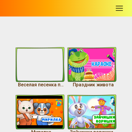
-
Веселая песенка про животных
Праздник живота
Мирилка
Зайчишки воришки Мини песенка