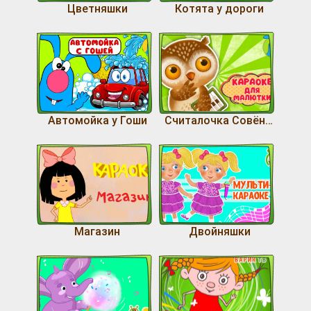
Цветняшки
Котята у дороги
Автомойка у Гоши
Считалочка Совёнка
Магазин
Двойняшки