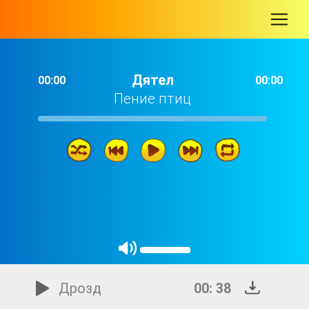
-
Дятел
00:00
00:00
Пение птиц
Дятел
01: 09
Дрозд
00: 38