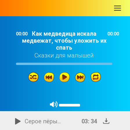
-
Как медведица искала
00:00
00:00
медвежат, чтобы уложить их
спать
Сказки для малышей
Как медведица искала медвежат, чтобы уложить их спать
03: 49
Серое пёрышко
03: 34