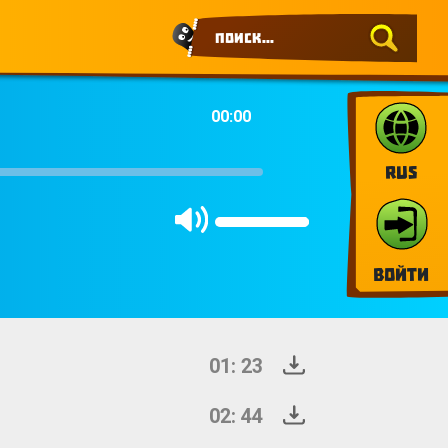
00:00
RUS
Войти
01: 23
02: 44