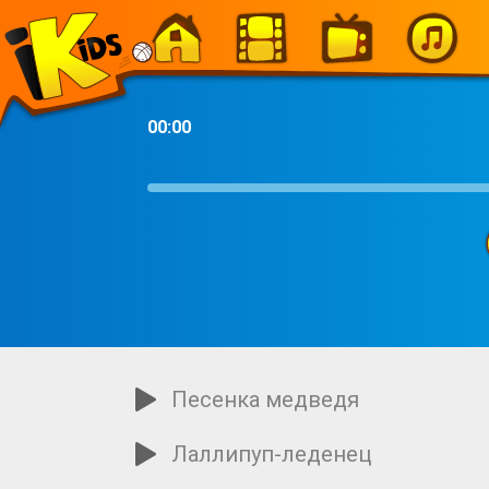
-
00:00
Песенка медведя
Лаллипуп-леденец