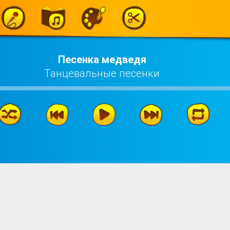
Песенка медведя
Танцевальные песенки