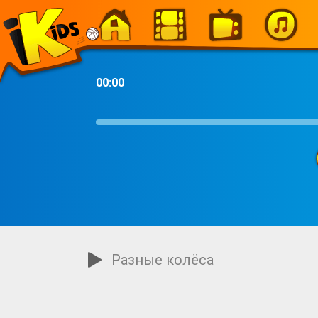
-
00:00
Разные колёса