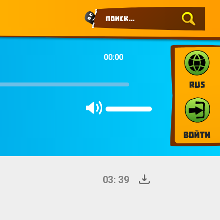
00:00
RUS
Войти
03: 39