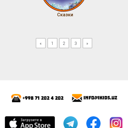
Сказки
Previous
Next
«
1
2
3
»
info@ikids.uz
+998 71 202 4 202