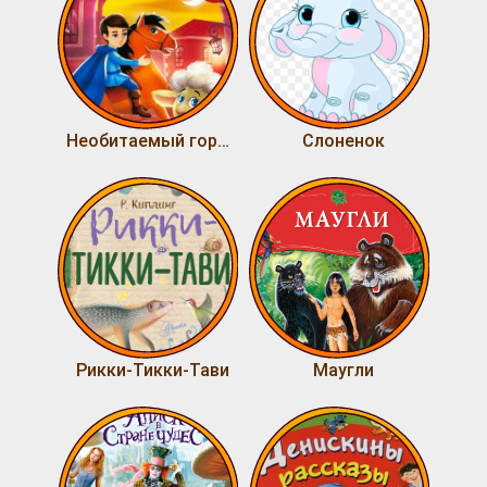
Необитаемый город
Слоненок
Рикки-Тикки-Тави
Маугли