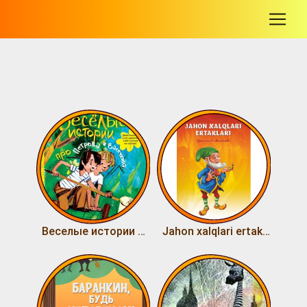
-
Веселые истории про Петрова и Васечкина
Jahon xalqlari ertaklari