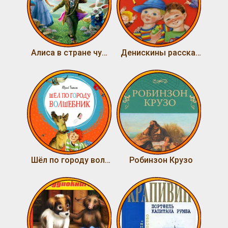
Алиса в стране чудес
Денискины рассказы
Шёл по городу волшебник
Робинзон Крузо