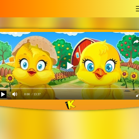
-
0:00
/ 13:37
Joja