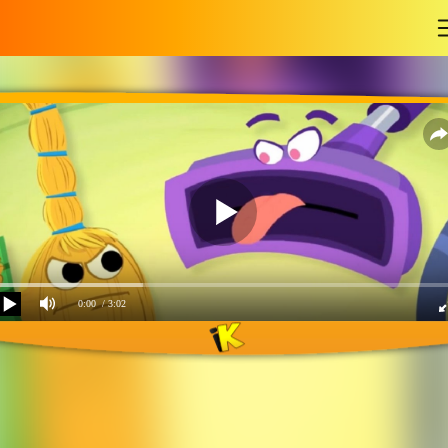
-
0:00
/ 3:02
Фиксипелки-Пылесос