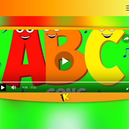
-
0:00
/ 0:32
Песенка Английский
алфавит