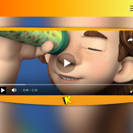
-
0:00
/ 2:35
Калейдоскоп-
фиксипелки