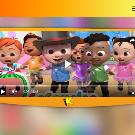
-
0:00
/ 2:48
Dancing song Cocomelon