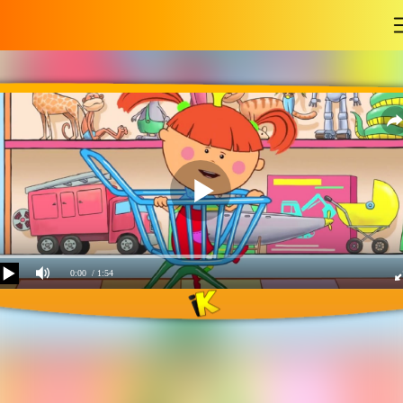
-
0:00
/ 1:54
Магазин