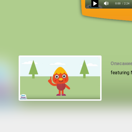
0:00
/ 2:24
One Little Finger
Описание
featuring 