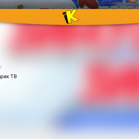
:
рик ТВ