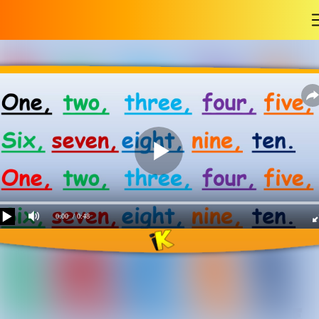
-
0:00
/ 0:48
Детская песня про
английские цифры "The