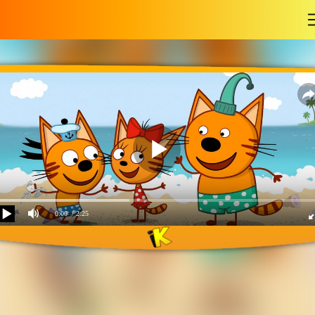
-
0:00
/ 2:25
Три кота и море
приключений