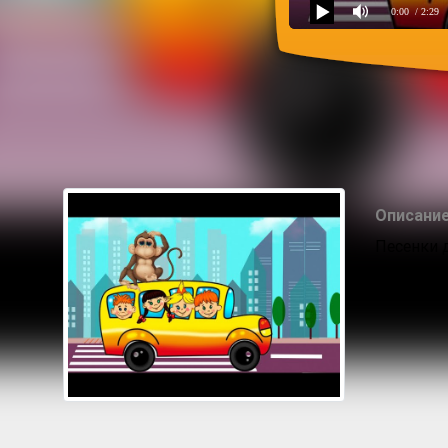
0:00
/ 2:29
Мы едем едем едем, в да
Описание
Песенки д