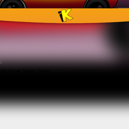
лёкие края. Песенка путешес
:
ля Детей Трали - Вали