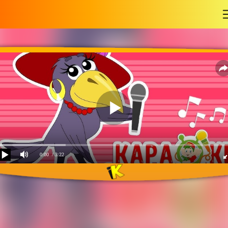
-
0:00
/ 3:22
Ворона-Алёна