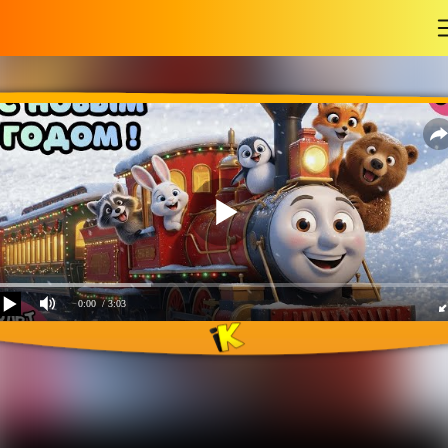
-
0:00
/ 3:03
Поезд в Санта Ленд!