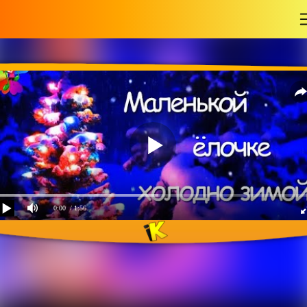
-
0:00
/ 1:56
Маленькой ёлочке
холодно зимой