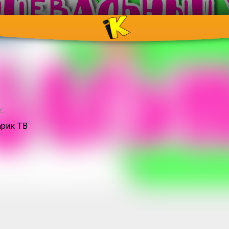
:
рик ТВ