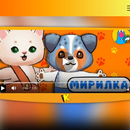
-
0:00
/ 3:25
Мирилка