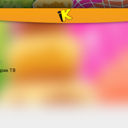
:
рик ТВ