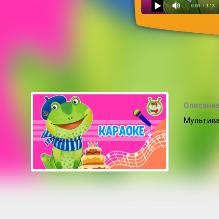
0:00
/ 3:13
Праздник живота
Описание
Мультива