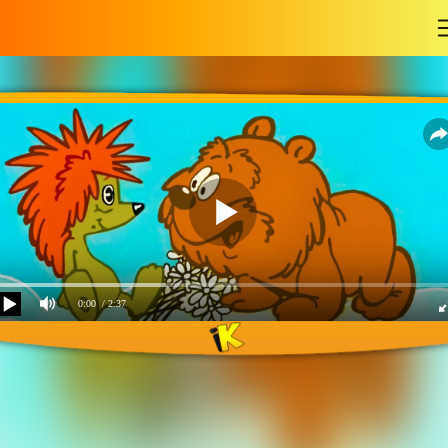
-
0:00
/ 2:37
Облака