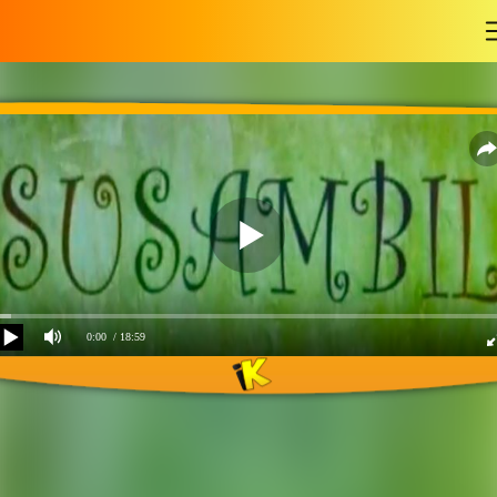
-
0:00
/ 18:59