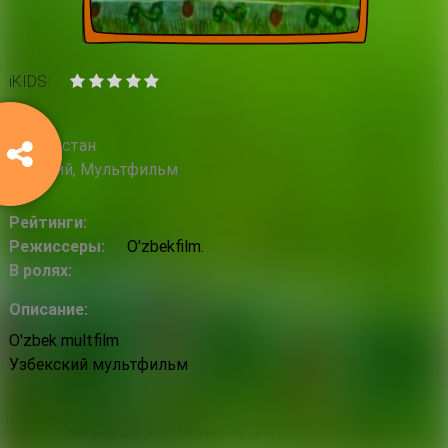
iKIDS:
2013
Узбекистан
Детский, Мультфильм
Рейтинги:
Режиссеры:
O'zbekfilm.
В ролях:
Описание:
O'zbek multfilm
Узбекский мультфильм
Кадры из фильма: