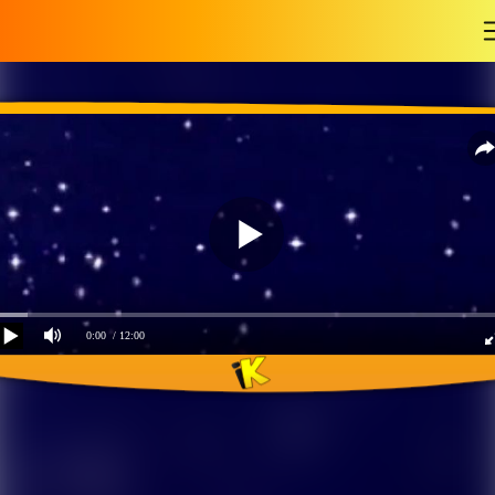
-
0:00
/ 12:00