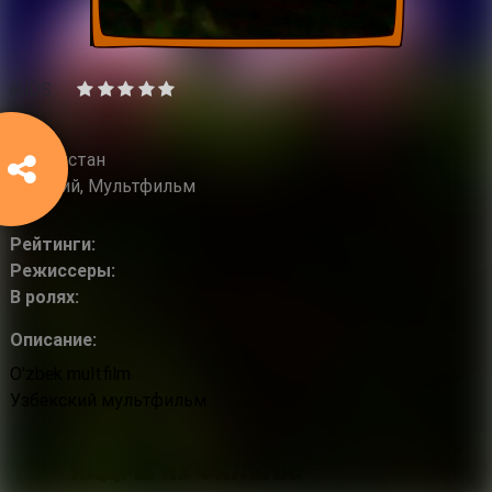
iKIDS:
2017
Узбекистан
Детский, Мультфильм
Рейтинги:
Режиссеры:
В ролях:
Описание:
O'zbek multfilm
Узбекский мультфильм
Кадры из фильма: