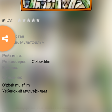
iKIDS:
2014
Узбекистан
Детский, Мультфильм
Рейтинги:
Режиссеры:
O'zbekfilm
В ролях:
Описание:
O'zbek multfilm
Узбекский мультфильм
Кадры из фильма: