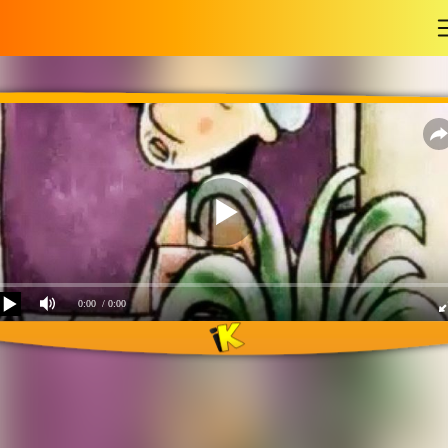
-
0:00
/ 0:00