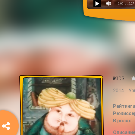
0:00
/ 10:27
Shodmon Polvon
iKIDS:
2014
Уз
Рейтинги
Режиссе
В ролях:
Описание