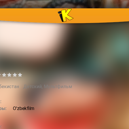
бекистан
Детский, Мультфильм
:
ры:
O'zbekfilm
: