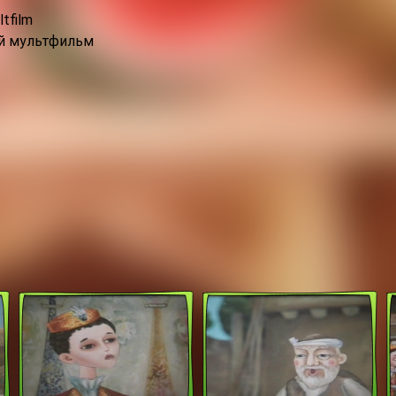
ltfilm
й мультфильм