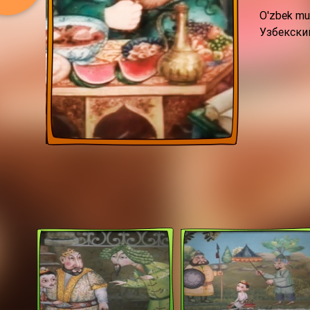
O'zbek mu
Узбекски
Кадры из фильма: