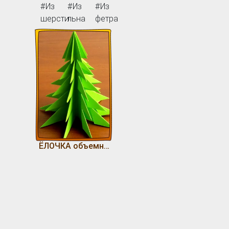
#Из
#Из
#Из
шерсти
льна
фетра
ЁЛОЧКА объемная поделка