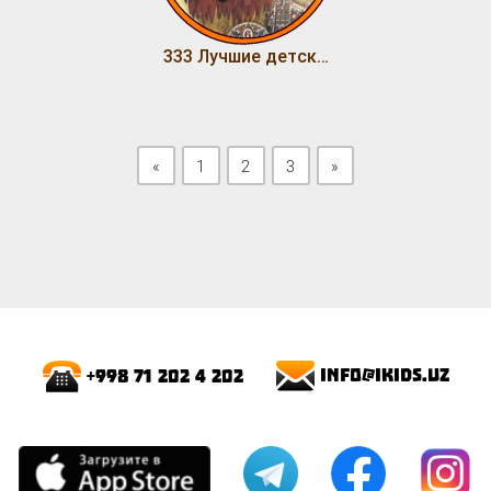
333 Лучшие детские песни (Том 12)
Previous
Next
«
1
2
3
»
info@ikids.uz
+998 71 202 4 202