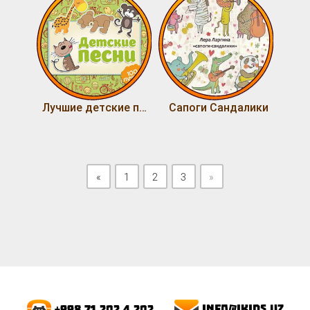
Лучшие детские песни (Том 1)
Cапоги Сандалики
Previous
«
1
2
3
»
info@ikids.uz
+998 71 202 4 202